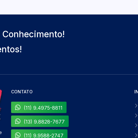
o Conhecimento!
entos!
CONTATO
I
(11) 9.4975-8811
(13) 9.8828-7677
e
(11) 9.9588-2747