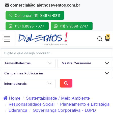
comercial@dialethoseventos.com.br
Comercial: (11) 9.4975-8811
(13) 9.8828-7677
(11) 9.9588-2747
0
Home
Sustentabilidade / Meio Ambiente
Responsabilidade Social
Planejamento e Estratégia
Liderança
Governança Corporativa - LGPD