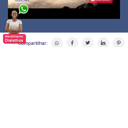
Compartilhar:
Fabio Colletti Barbosa
Fábio C. Barbosa, executivo com trajetória consolidada
no setor financeiro, bancário e empresarial,
reconhecido pela promoção de valores como
integridade e sustentabilidade em suas gestões. Ele
iniciou sua carreira numa grande empresa