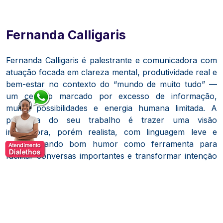
Fernanda Calligaris
Fernanda Calligaris é palestrante e comunicadora com
atuação focada em clareza mental, produtividade real e
bem-estar no contexto do “mundo de muito tudo” —
um cenário marcado por excesso de informação,
muitas possibilidades e energia humana limitada. A
proposta do seu trabalho é trazer uma visão
inspiradora, porém realista, com linguagem leve e
direta, usando bom humor como ferramenta para
facilitar conversas importantes e transformar intenção
em ação, sem cair em fórmulas prontas ou discursos
motivacionais vazios.
Com formação e trajetória ligadas a Comunicação e
Marketing, Fernanda reúne experiência em publicidade