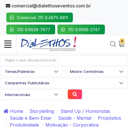
comercial@dialethoseventos.com.br
Comercial: (11) 9.4975-8811
(13) 9.8828-7677
(11) 9.9588-2747
0
Home
Storytelling
Stand Up / Humoristas
Saúde e Bem-Estar
Saúde - Mental
Propósitos
Produtividade
Motivação - Corporativa