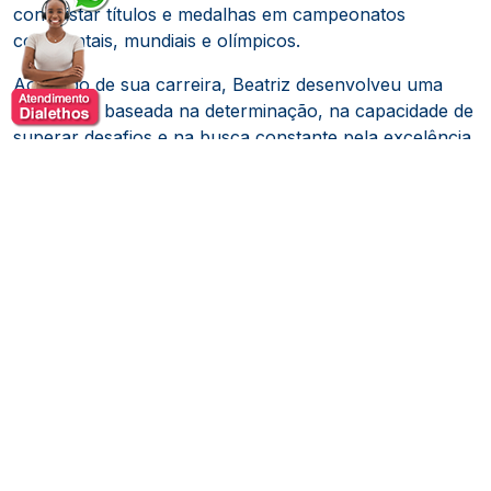
conquistar títulos e medalhas em campeonatos
continentais, mundiais e olímpicos.
Ao longo de sua carreira, Beatriz desenvolveu uma
reputação baseada na determinação, na capacidade de
superar desafios e na busca constante pela excelência.
Sua evolução esportiva é resultado de anos de
preparação técnica, física e mental, fatores que a
transformaram em uma das principais representantes
do Brasil nas competições internacionais. Sua atuação
nos tatames evidencia valores como foco, resiliência,
comprometimento e trabalho contínuo em busca de
objetivos de longo prazo.
Além das conquistas esportivas, Beatriz tornou-se uma
fonte de inspiração para atletas, estudantes e
profissionais de diferentes áreas. Sua história
demonstra como a disciplina diária, a capacidade de
adaptação e a confiança no processo podem gerar