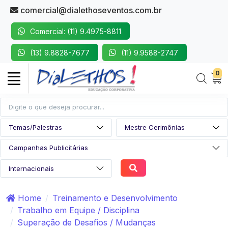
comercial@dialethoseventos.com.br
Comercial: (11) 9.4975-8811
(13) 9.8828-7677
(11) 9.9588-2747
0
Home
Treinamento e Desenvolvimento
Trabalho em Equipe / Disciplina
Superação de Desafios / Mudanças