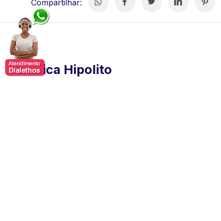
Compartilhar:
Veronica Hipolito
Verônica Hipólito é atleta paralímpica, palestrante e
uma das maiores referências do esporte brasileiro
quando o assunto é resiliência, determinação e
superação de desafios. Reconhecida por suas
conquistas em competições nacionais e internacionais,
construiu uma trajetória marcada pela busca contínua
da excelência, tornando-se um exemplo de força,
disciplina e protagonismo.
Sua carreira no atletismo de alto rendimento é
resultado de uma combinação entre talento, dedicação
e capacidade de adaptação diante dos mais diversos