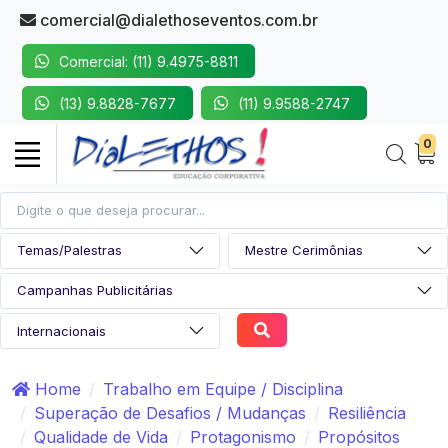
comercial@dialethoseventos.com.br
Comercial: (11) 9.4975-8811
(13) 9.8828-7677
(11) 9.9588-2747
0
Home
Trabalho em Equipe / Disciplina
Superação de Desafios / Mudanças
Resiliência
Qualidade de Vida
Protagonismo
Propósitos