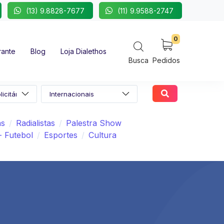
(13) 9.8828-7677
(11) 9.9588-2747
0
rante
Blog
Loja Dialethos
Busca
Pedidos
as
Radialistas
Palestra Show
- Futebol
Esportes
Cultura