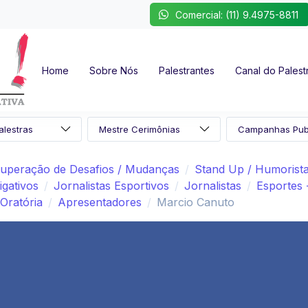
Comercial: (11) 9.4975-8811
Home
Sobre Nós
Palestrantes
Canal do Palest
uperação de Desafios / Mudanças
Stand Up / Humorist
igativos
Jornalistas Esportivos
Jornalistas
Esportes 
Oratória
Apresentadores
Marcio Canuto