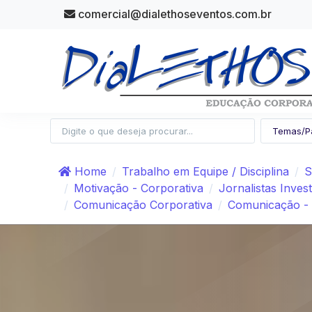
comercial@dialethoseventos.com.br
Home
Trabalho em Equipe / Disciplina
S
Motivação - Corporativa
Jornalistas Invest
Comunicação Corporativa
Comunicação - 