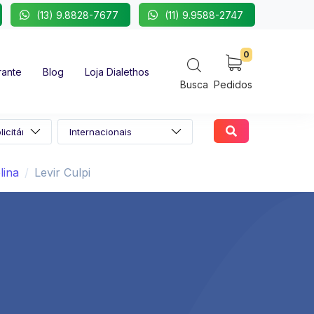
(13) 9.8828-7677
(11) 9.9588-2747
0
rante
Blog
Loja Dialethos
Busca
Pedidos
lina
Levir Culpi