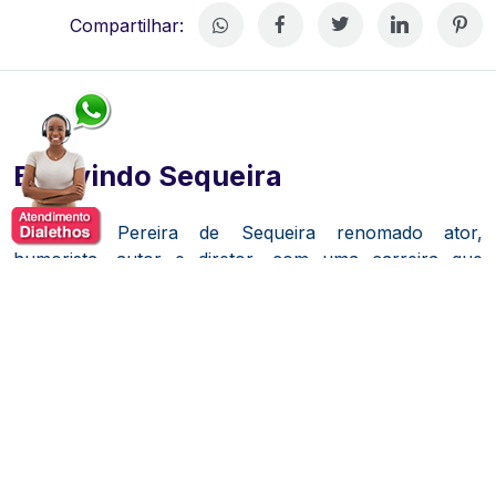
Compartilhar:
Bemvindo Sequeira
Bemvindo Pereira de Sequeira renomado ator,
humorista, autor e diretor, com uma carreira que
abrange teatro, cinema e televisão. Bemvindo Sequeira
também atua como palestrante, abordando diversos
temas relacionados à sua experiência e conhecimento.
Iniciou sua trajetória artística no teatro, destacando-se
em mais de cinquenta peças.
Na televisão, ganhou
notoriedade ao interpretar personagens marcantes,
como o mendigo Bafo de Bode na novela "Tieta" e
Zebedeu em "Mandacaru".
Também é lembrado pelo