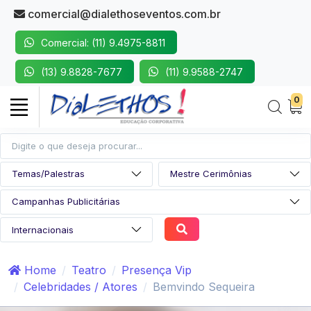
comercial@dialethoseventos.com.br
Comercial: (11) 9.4975-8811
(13) 9.8828-7677
(11) 9.9588-2747
0
Home
Teatro
Presença Vip
Celebridades / Atores
Bemvindo Sequeira