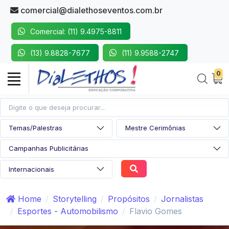
comercial@dialethoseventos.com.br
Comercial: (11) 9.4975-8811
(13) 9.8828-7677
(11) 9.9588-2747
0
Home
Storytelling
Propósitos
Jornalistas
Esportes - Automobilismo
Flavio Gomes