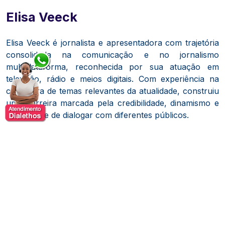
Elisa Veeck
Elisa Veeck é jornalista e apresentadora com trajetória
consolidada na comunicação e no jornalismo
multiplataforma, reconhecida por sua atuação em
televisão, rádio e meios digitais. Com experiência na
cobertura de temas relevantes da atualidade, construiu
uma carreira marcada pela credibilidade, dinamismo e
capacidade de dialogar com diferentes públicos.
Ao longo de sua trajetória, passou por veículos de
comunicação de grande alcance, desenvolvendo
habilidades em apresentação, reportagem e produção
de conteúdo jornalístico. Sua atuação se destaca pela
condução de programas ao vivo e pela habilidade em
traduzir informações complexas em uma linguagem
acessível, mantendo rigor editorial e compromisso com
a qualidade da informação.