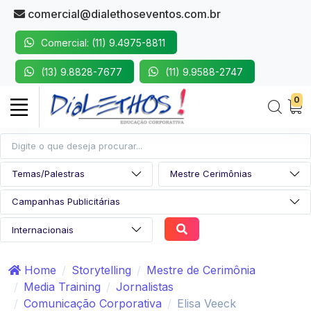
comercial@dialethoseventos.com.br
Comercial: (11) 9.4975-8811
(13) 9.8828-7677
(11) 9.9588-2747
0
Home
Storytelling
Mestre de Cerimônia
Media Training
Jornalistas
Comunicação Corporativa
Elisa Veeck