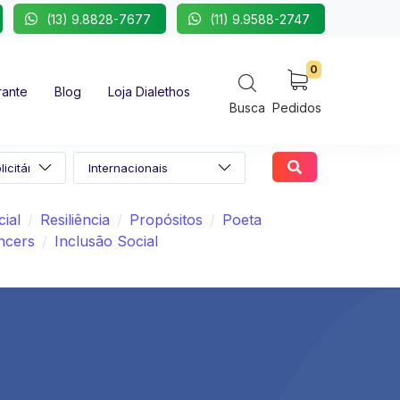
(13) 9.8828-7677
(11) 9.9588-2747
0
rante
Blog
Loja Dialethos
Busca
Pedidos
ial
Resiliência
Propósitos
Poeta
ncers
Inclusão Social