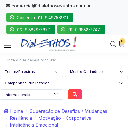
comercial@dialethoseventos.com.br
Comercial: (11) 9.4975-8811
(13) 9.8828-7677
(11) 9.9588-2747
0
Home
Superação de Desafios / Mudanças
Resiliência
Motivação - Corporativa
Inteligência Emocional