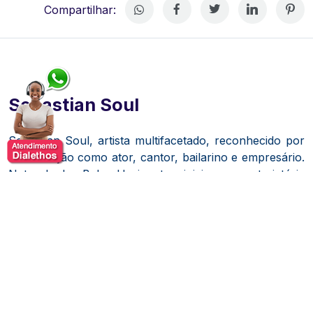
Compartilhar:
Sebastian Soul
Sebastian Soul, artista multifacetado, reconhecido por
sua atuação como ator, cantor, bailarino e empresário.
Natural de Belo Horizonte, iniciou sua trajetória
artística ainda na adolescência, dedicando-se ao teatro
e ao sapateado.
Ao longo de sua carreira, colaborou
com renomados músicos brasileiros, incluindo Oswaldo
Montenegro e Cássia Eller.
Mudou-se para São Paulo, onde participou de diversos
musicais e comerciais.
Ganhou destaque nacional ao se
tornar o garoto-propaganda da rede de lojas C&A,