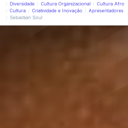
Diversidade
Cultura Organizacional
Cultura Afro
Cultura
Criatividade e Inovação
Apresentadores
Sebastian Soul