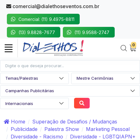
comercial@dialethoseventos.com.br
Comercial: (11) 9.4975-8811
(13) 9.8828-7677
(11) 9.9588-2747
0
Home
Superação de Desafios / Mudanças
Publicidade
Palestra Show
Marketing Pessoal
Diversidade - Racismo
Diversidade - LGBTQIAPN+