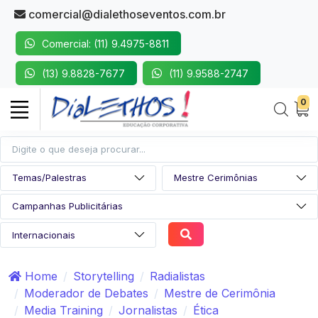
comercial@dialethoseventos.com.br
Comercial: (11) 9.4975-8811
(13) 9.8828-7677
(11) 9.9588-2747
0
Home
Storytelling
Radialistas
Moderador de Debates
Mestre de Cerimônia
Media Training
Jornalistas
Ética