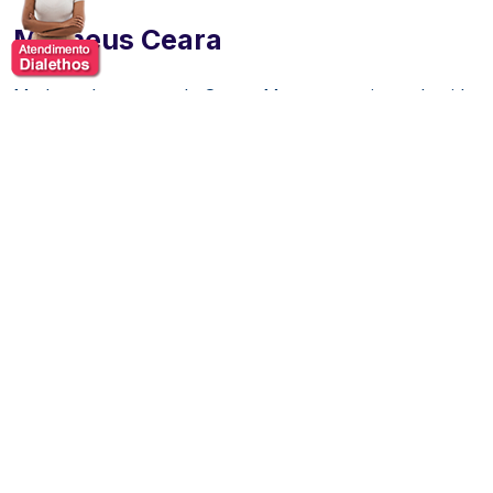
Matheus Ceara
Matheus Lourenço de Souza Martone, mais conhecido
pelo seu nome artístico Matheus Ceará, humorista,
ator, produtor e redator brasileiro. Nascido em
Fortaleza (CE) e criado em Campinas (SP), Matheus
começou sua trajetória artística ainda jovem, levando
seu estilo irreverente e personagens carismáticos aos
palcos de todo o Brasil.
Em 2006, criou o show “Sorrir é Arte, Chorar de Rir
Faz Parte”, no qual apresentou personagens
marcantes como o bêbado Chico Manguaça e a drag
queen Rose Pink.
Participou em 2008 do 5° Festival de Piadas do Show
do Tom, na Rede Record, sendo um dos finalistas. Sua
projeção nacional aconteceu em 2010, quando venceu