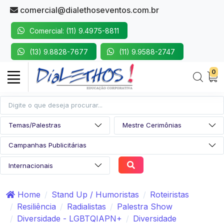
comercial@dialethoseventos.com.br
Comercial: (11) 9.4975-8811
(13) 9.8828-7677
(11) 9.9588-2747
0
Home
Stand Up / Humoristas
Roteiristas
Resiliência
Radialistas
Palestra Show
Diversidade - LGBTQIAPN+
Diversidade