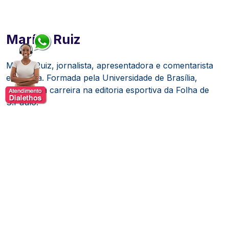
Marília Ruiz
Marília Ruiz, jornalista, apresentadora e comentarista
esportiva. Formada pela Universidade de Brasília,
iniciou sua carreira na editoria esportiva da Folha de
S.Paulo.
Ao longo de sua trajetória, atuou em diversos veículos
de comunicação, incluindo LANCE!, Record, Band,
RedeTV!, CNT e UOL, além de ter sido comentarista na
BandNews FM. Também apresentou o programa
"Apito Final" na Band e assinou uma coluna no portal
UOL Esporte.
Reconhecida por sua atuação no jornalismo esportivo,
Marília recebeu prêmios como o Troféu ACEESP e foi
indicada ao Prêmio Comunique-se. Em sua carreira,