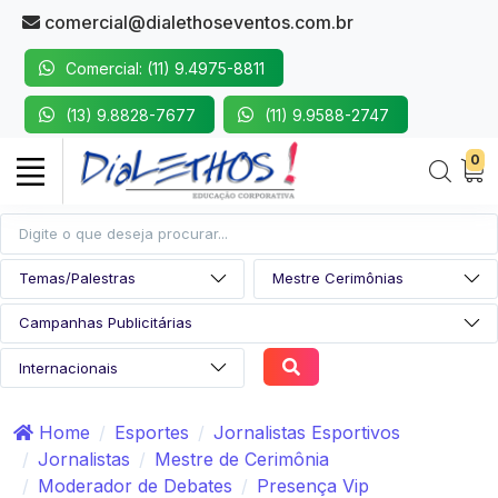
comercial@dialethoseventos.com.br
Comercial: (11) 9.4975-8811
(13) 9.8828-7677
(11) 9.9588-2747
0
Home
Esportes
Jornalistas Esportivos
Jornalistas
Mestre de Cerimônia
Moderador de Debates
Presença Vip