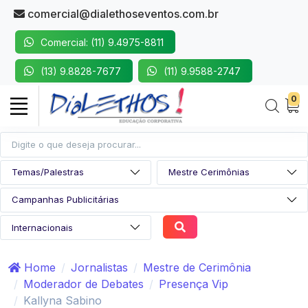
comercial@dialethoseventos.com.br
Comercial: (11) 9.4975-8811
(13) 9.8828-7677
(11) 9.9588-2747
0
Home
Jornalistas
Mestre de Cerimônia
Moderador de Debates
Presença Vip
Kallyna Sabino