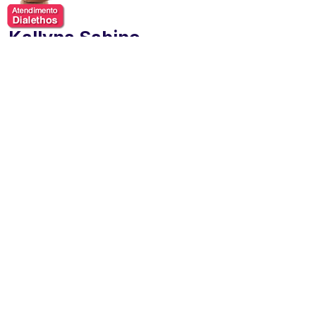
Kallyna Sabino
Kallyna Sabino é jornalista e repórter da emissora SBT,
em São Paulo. Começou como estagiária na emissora
em 2010. Foi finalista ao Prêmio Esso de Jornalismo
2012 pela produção investigativa na reportagem: O
Outro Lado da Passarela, do programa Conexão
Repórter, comandado por Roberto Cabrini.
Hoje, Kallyna é um dos destaques do grupo de
repórteres do principal jornal da casa, o SBT Brasil.
Também grava reportagens especiais para o programa