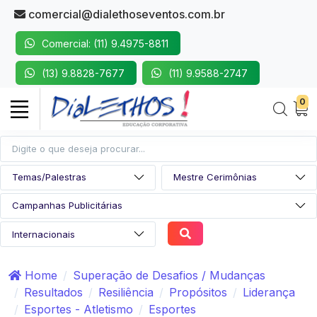
comercial@dialethoseventos.com.br
Comercial: (11) 9.4975-8811
(13) 9.8828-7677
(11) 9.9588-2747
0
Home
Superação de Desafios / Mudanças
Resultados
Resiliência
Propósitos
Liderança
Esportes - Atletismo
Esportes