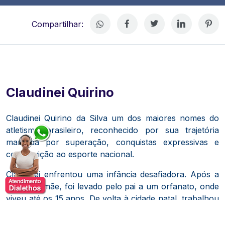
Compartilhar:
Claudinei Quirino
Claudinei Quirino da Silva um dos maiores nomes do
atletismo brasileiro, reconhecido por sua trajetória
marcada por superação, conquistas expressivas e
contribuição ao esporte nacional.
Claudinei enfrentou uma infância desafiadora.
Após a
perda da mãe, foi levado pelo pai a um orfanato, onde
viveu até os 15 anos.
De volta à cidade natal, trabalhou
como pedreiro, chapeiro e frentista.
Aos 21 anos, foi
apresentado ao atletismo por um colega de trabalho e,