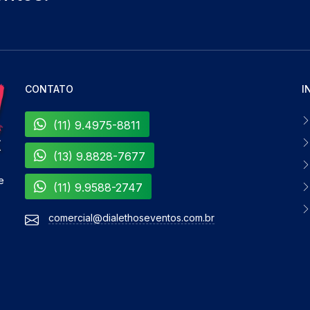
CONTATO
I
(11) 9.4975-8811
(13) 9.8828-7677
e
(11) 9.9588-2747
comercial@dialethoseventos.com.br