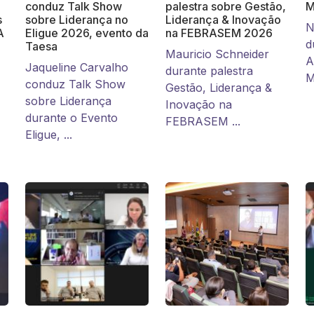
conduz Talk Show
palestra sobre Gestão,
M
s
sobre Liderança no
Liderança & Inovação
N
A
Eligue 2026, evento da
na FEBRASEM 2026
d
Taesa
Mauricio Schneider
A
Jaqueline Carvalho
durante palestra
M
conduz Talk Show
Gestão, Liderança &
sobre Liderança
Inovação na
durante o Evento
FEBRASEM ...
Eligue, ...