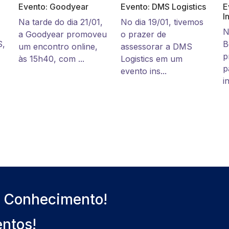
Evento: Goodyear
Evento: DMS Logistics
E
I
Na tarde do dia 21/01,
No dia 19/01, tivemos
N
a Goodyear promoveu
o prazer de
S,
B
um encontro online,
assessorar a DMS
p
às 15h40, com ...
Logistics em um
p
evento ins...
i
o Conhecimento!
entos!