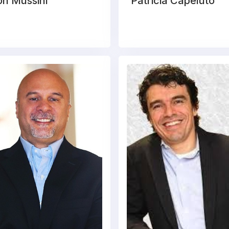
on Mussini
Patricia Capeluto