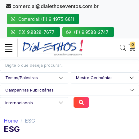
comercial@dialethoseventos.com.br
Comercial: (11) 9.4975-8811
(13) 9.8828-7677
(11) 9.9588-2747
0
Home
ESG
ESG