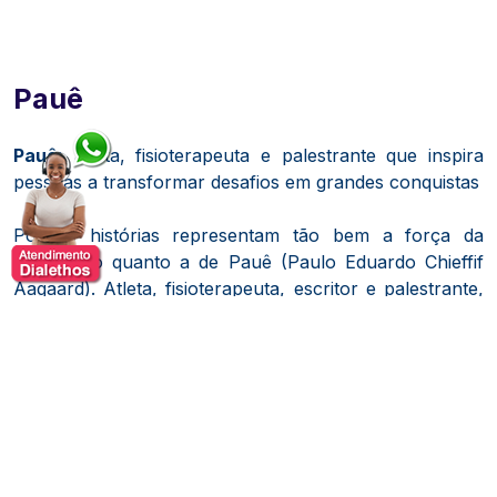
Pauê
Pauê:
atleta, fisioterapeuta e palestrante que inspira
pessoas a transformar desafios em grandes conquistas
Poucas histórias representam tão bem a força da
superação quanto a de Pauê (Paulo Eduardo Chieffif
Aagaard). Atleta, fisioterapeuta, escritor e palestrante,
ele tornou-se uma das maiores referências brasileiras
quando o assunto é resiliência, atitude e capacidade de
transformar adversidades em oportunidades.
Em 2000, um grave acidente ferroviário mudou
completamente sua vida e resultou na amputação das
duas pernas. Em vez de permitir que aquele momento