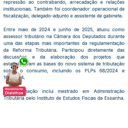
repressão ao contrabando, arrecadação e relações
institucionais. Também foi coordenador operacional de
fiscalização, delegado-adjunto e assistente de gabinete.
Entre maio de 2024 e junho de 2025, atuou como
assessor tributário na Câmara dos Deputados durante
uma das etapas mais importantes da regulamentação
da Reforma Tributária. Participou diretamente das
discussões e da elaboração dos projetos que
estabeleceram as bases do novo sistema de tributação
sobre o consumo, incluindo os PLPs 68/2024 e
108/2024.
Sua formação inclui mestrado em Administração
Tributária pelo Instituto de Estudos Fiscais da Espanha,
em parceria com a Universidad Nacional de Educación
a Distancia — UNED, de Madri. Também participou de
missões técnicas como consultor do Fundo Monetário
Internacional.