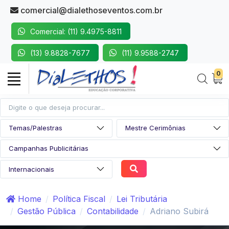
comercial@dialethoseventos.com.br
Comercial: (11) 9.4975-8811
(13) 9.8828-7677
(11) 9.9588-2747
0
Home
Política Fiscal
Lei Tributária
Gestão Pública
Contabilidade
Adriano Subirá