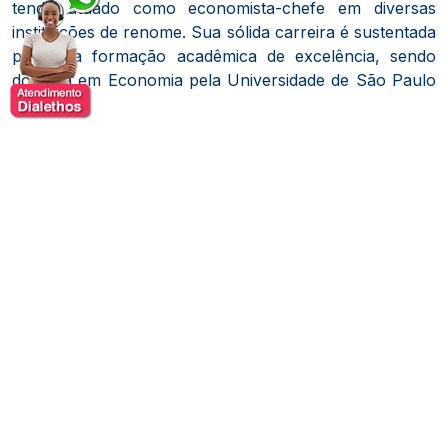
tendo atuado como economista-chefe em diversas
instituições de renome. Sua sólida carreira é sustentada
por uma formação acadêmica de excelência, sendo
doutora em Economia pela Universidade de São Paulo
(USP).
Com uma trajetória marcada pelo sucesso, Zeina
contribui há anos com análises econômicas em
veículos de grande prestígio, como o jornal
O Estado
de S. Paulo
, onde mantém uma coluna semanal. Além
disso, atuou como pesquisadora no Instituto de
Pesquisas Econômicas da USP até o ano 2000.
No mercado financeiro, Zeina ocupou posições de
destaque, incluindo o cargo de economista-chefe na
XP Investimentos, uma das maiores corretoras do país.
Durante sua passagem, a XP viveu momentos
históricos, como a venda de 49,9% de suas ações para
o Itaú Unibanco em 2017, em uma negociação avaliada
em R$ 5,7 bilhões.