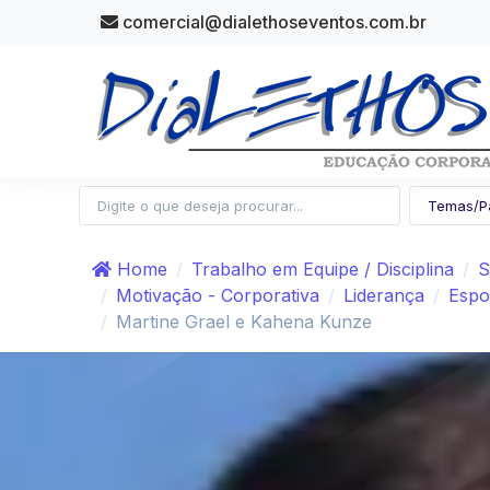
comercial@dialethoseventos.com.br
Home
Trabalho em Equipe / Disciplina
S
Motivação - Corporativa
Liderança
Espo
Martine Grael e Kahena Kunze