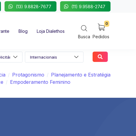
(13) 9.8828-7677
(11) 9.9588-2747
0
rante
Blog
Loja Dialethos
Busca
Pedidos
cia
Protagonismo
Planejamento e Estratégia
ce
Empoderamento Feminino