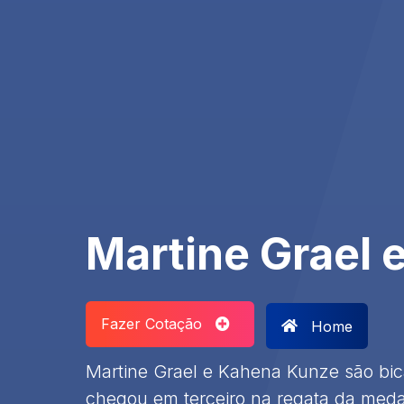
Martine Grael 
Fazer Cotação
Home
Martine Grael e Kahena Kunze são bi
chegou em terceiro na regata da med