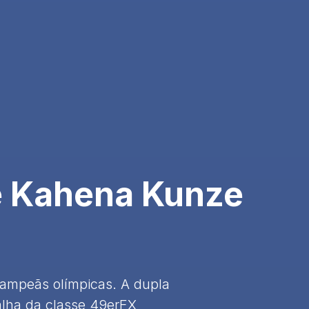
e Kahena Kunze
campeãs olímpicas. A dupla
alha da classe 49erFX