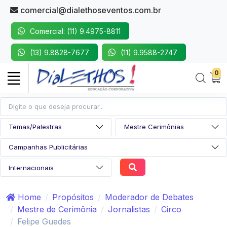
comercial@dialethoseventos.com.br
Comercial: (11) 9.4975-8811
(13) 9.8828-7677
(11) 9.9588-2747
0
Home
Propósitos
Moderador de Debates
Mestre de Cerimônia
Jornalistas
Circo
Felipe Guedes