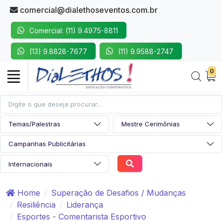
comercial@dialethoseventos.com.br
Comercial: (11) 9.4975-8811
(13) 9.8828-7677
(11) 9.9588-2747
0
Home
Superação de Desafios / Mudanças
Resiliência
Liderança
Esportes - Comentarista Esportivo