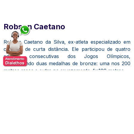
Robson Caetano
Robson Caetano da Silva, ex-atleta especializado em
corridas de curta distância.
Ele participou de quatro
edições consecutivas dos Jogos Olímpicos,
conquistando duas medalhas de bronze: uma nos 200
metros rasos e outra no revezamento 4x100 metros.
Além disso, obteve três vitórias na Copa do Mundo de
Atletismo nos 200 metros e estabeleceu recordes sul-
americanos nas provas de 100 e 200 metros.
​
Após encerrar sua carreira nas pistas, Robson
Caetano tornou-se comentarista esportivo em diversas
emissoras de televisão.