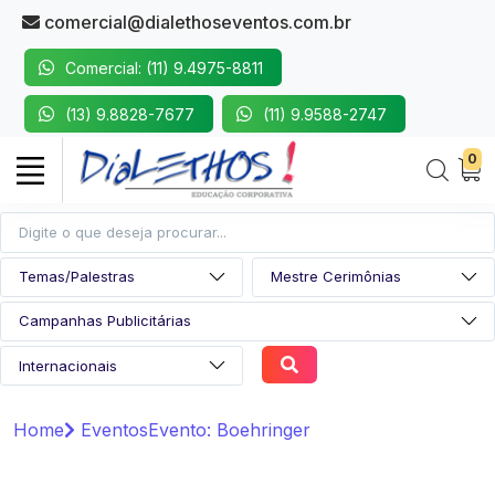
comercial@dialethoseventos.com.br
Comercial: (11) 9.4975-8811
(13) 9.8828-7677
(11) 9.9588-2747
0
Home
Eventos
Evento: Boehringer