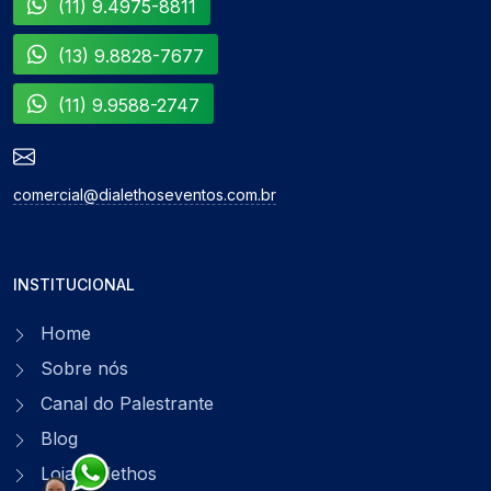
(11) 9.4975-8811
(13) 9.8828-7677
(11) 9.9588-2747
comercial@dialethoseventos.com.br
INSTITUCIONAL
Home
Sobre nós
Canal do Palestrante
Blog
Loja Dialethos