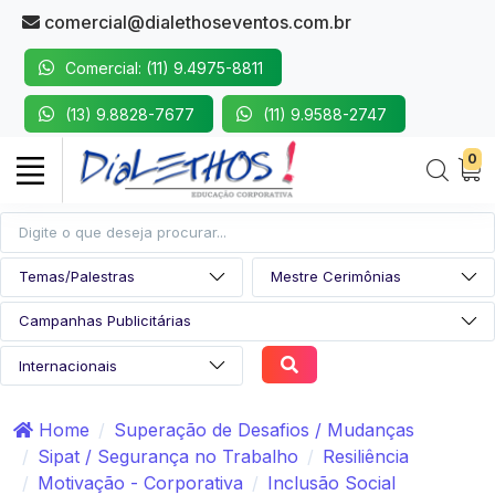
comercial@dialethoseventos.com.br
Comercial: (11) 9.4975-8811
(13) 9.8828-7677
(11) 9.9588-2747
0
Home
Superação de Desafios / Mudanças
Sipat / Segurança no Trabalho
Resiliência
Motivação - Corporativa
Inclusão Social