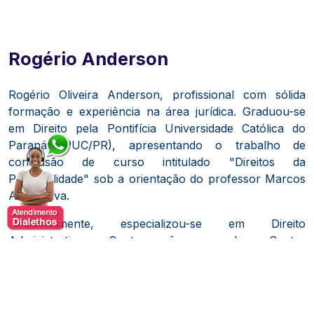
Rogério Anderson
Rogério Oliveira Anderson, profissional com sólida
formação e experiência na área jurídica.
Graduou-se
em Direito pela Pontifícia Universidade Católica do
Paraná (PUC/PR), apresentando o trabalho de
conclusão de curso intitulado "Direitos da
Personalidade" sob a orientação do professor Marcos
Alves Silva.
​
Posteriormente, especializou-se em Direito
Administrativo Contemporâneo pelo Centro
Universitário de Goiás, onde desenvolveu a monografia
"As Formas de Participação do Cidadão na
Administração Pública" sob a orientação de Valentina
Jungmann Cintra Alla.
​