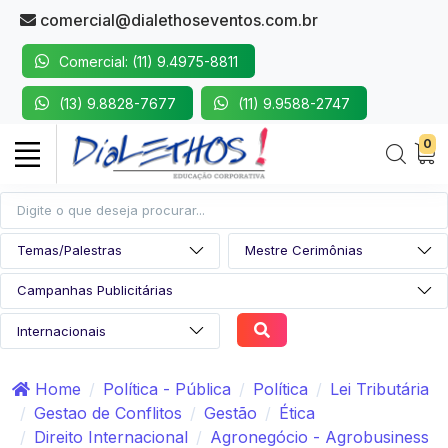
comercial@dialethoseventos.com.br
Comercial: (11) 9.4975-8811
(13) 9.8828-7677
(11) 9.9588-2747
0
Home
Política - Pública
Política
Lei Tributária
Gestao de Conflitos
Gestão
Ética
Direito Internacional
Agronegócio - Agrobusiness