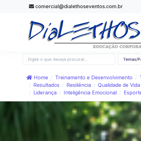
comercial@dialethoseventos.com.br
Home
Treinamento e Desenvolvimento
Resultados
Resiliência
Qualidade de Vida
Liderança
Inteligência Emocional
Esport