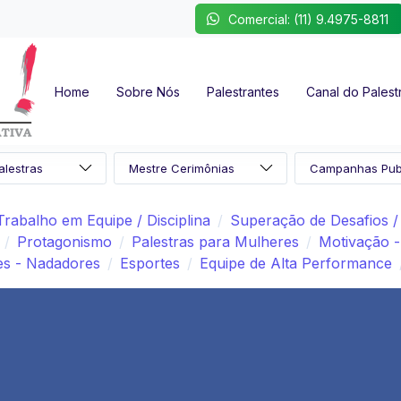
Comercial: (11) 9.4975-8811
Home
Sobre Nós
Palestrantes
Canal do Palest
Trabalho em Equipe / Disciplina
Superação de Desafios 
Protagonismo
Palestras para Mulheres
Motivação -
es - Nadadores
Esportes
Equipe de Alta Performance