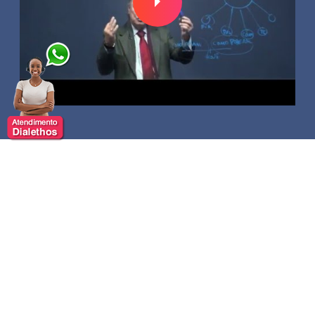
Compartilhar:
José Roberto Securato
Graduado em Licenciatura Em Matemática pela
Pontifícia Universidade Católica de São Paulo,