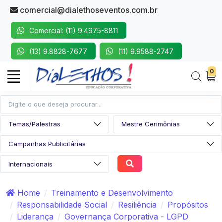
comercial@dialethoseventos.com.br
Comercial: (11) 9.4975-8811
(13) 9.8828-7677
(11) 9.9588-2747
0
Home
Treinamento e Desenvolvimento
Responsabilidade Social
Resiliência
Propósitos
Liderança
Governança Corporativa - LGPD