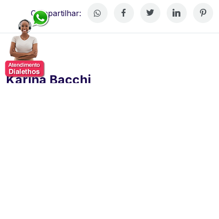
Compartilhar:
Karina Bacchi
Karina iniciou sua carreia em 2000, como atriz na
telenovela Vidas Cruzadas. Logo depois, em o Clone.
Em 2004 ganhou destaque ao interpretar a
personagem Tina, em Da Cor do Pecado.
Escreveu dois livros, sendo o primeiro Feliska, em
2004, dedicado ao público infantil e que lhe garantiu
em 2005 o Premio Quality Cultural, cuja arrecadação
foi convertida para a ONG Florescer. E o segundo
Código K, uma biografia.