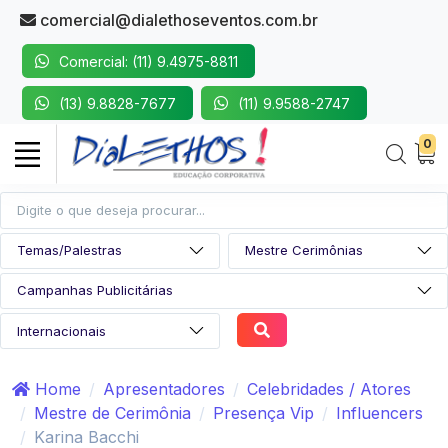
comercial@dialethoseventos.com.br
Comercial: (11) 9.4975-8811
(13) 9.8828-7677
(11) 9.9588-2747
0
Home
Apresentadores
Celebridades / Atores
Mestre de Cerimônia
Presença Vip
Influencers
Karina Bacchi