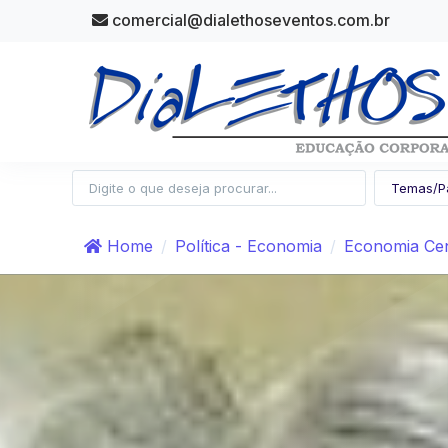
comercial@dialethoseventos.com.br
Home
Política - Economia
Economia Cen