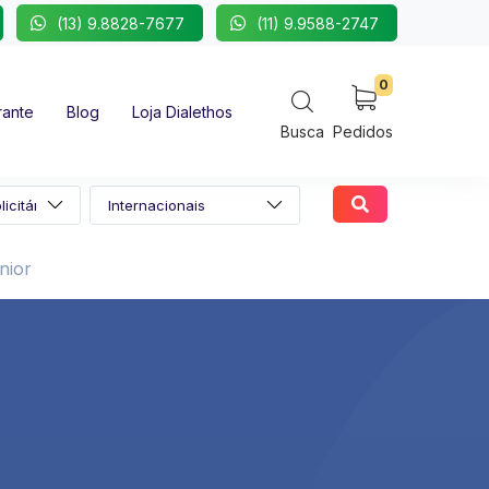
(13) 9.8828-7677
(11) 9.9588-2747
0
rante
Blog
Loja Dialethos
Busca
Pedidos
nior