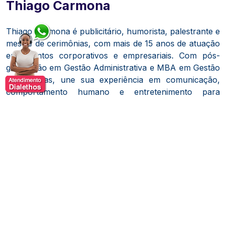
Thiago Carmona
Thiago Carmona é publicitário, humorista, palestrante e
mestre de cerimônias, com mais de 15 anos de atuação
em eventos corporativos e empresariais. Com pós-
graduação em Gestão Administrativa e MBA em Gestão
de Pessoas, une sua experiência em comunicação,
comportamento humano e entretenimento para
desenvolver apresentações que transformam temas do
cotidiano das organizações em experiências leves,
dinâmicas e de alto engajamento. Vencedor de
concursos nacionais de humor promovidos por
emissoras como Globo, SBT e Record, conquistou
reconhecimento por utilizar o humor como uma
ferramenta eficaz para comunicar, ensinar e aproximar
pessoas.
Ao longo de sua trajetória, já realizou apresentações
para mais de 600 empresas em diferentes regiões do