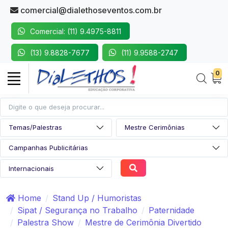
comercial@dialethoseventos.com.br
Comercial: (11) 9.4975-8811
(13) 9.8828-7677
(11) 9.9588-2747
0
Home
Stand Up / Humoristas
Sipat / Segurança no Trabalho
Paternidade
Palestra Show
Mestre de Cerimônia Divertido