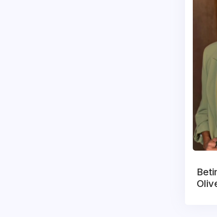
Beti
Oliv