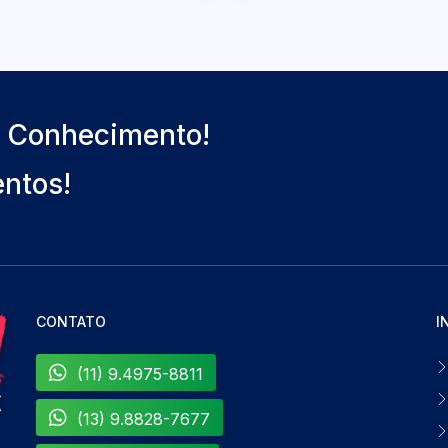
o Conhecimento!
entos!
CONTATO
I
(11) 9.4975-8811
(13) 9.8828-7677