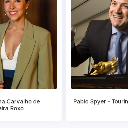
na Carvalho de
Pablo Spyer - Touri
eira Roxo