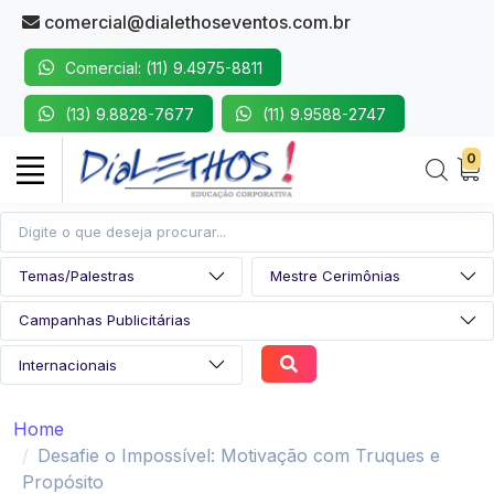
comercial@dialethoseventos.com.br
Comercial: (11) 9.4975-8811
(13) 9.8828-7677
(11) 9.9588-2747
0
Home
Desafie o Impossível: Motivação com Truques e
Propósito