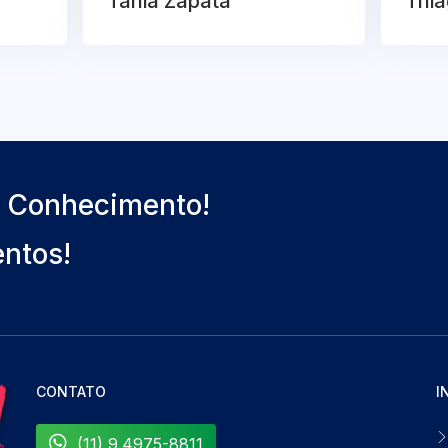
Tânia Zapata
Thia
o Conhecimento!
entos!
CONTATO
I
(11) 9.4975-8811