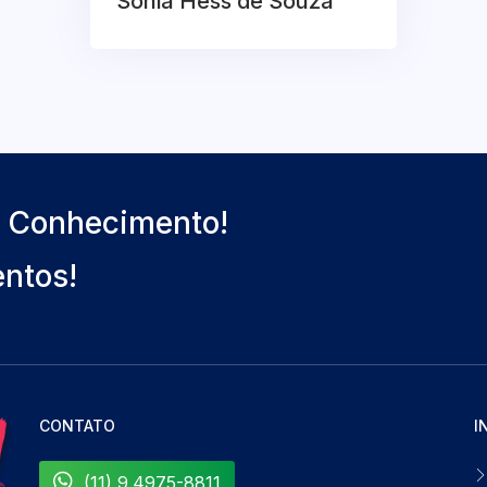
Sonia Hess de Souza
o Conhecimento!
entos!
CONTATO
I
(11) 9.4975-8811