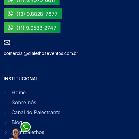
(11) 9.4975-8811
(13) 9.8828-7677
(11) 9.9588-2747
comercial@dialethoseventos.com.br
INSTITUCIONAL
Home
Sobre nós
Canal do Palestrante
Blog
Loja Dialethos