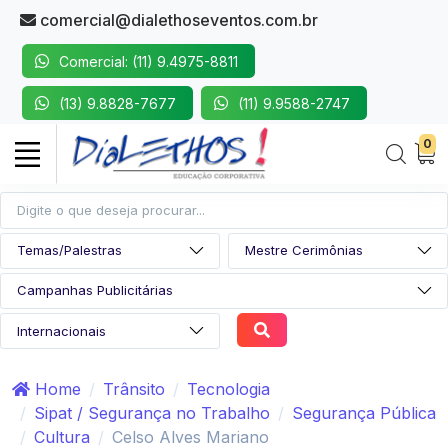
comercial@dialethoseventos.com.br
Comercial: (11) 9.4975-8811
(13) 9.8828-7677
(11) 9.9588-2747
0
Home
Trânsito
Tecnologia
Sipat / Segurança no Trabalho
Segurança Pública
Cultura
Celso Alves Mariano