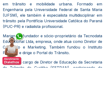
em trânsito e mobilidade urbana.
Formado em
Engenharia pela Universidade Federal de Santa Maria
(UFSM), ele também é especialista multidisciplinar em
trânsito pela Pontifícia Universidade Católica do Paraná
(PUC-PR) e radialista profissional.
Mariano é fundador e sócio-proprietário da Tecnodata
Educacional Ltda, empresa, onde atua como Diretor de
Conteúdo e Marketing.
Também fundou o Instituto
Prevenir e dirige o Portal do Trânsito.
Exerceu o cargo de Diretor de Educação da Secretaria
de Trânsito de Curitiba (SETRAN), participando da
Câmara Técnica Consultiva de Educação do Conselho
Nacional de Trânsito (CONTRAN) e coordenando o
Projeto Vida no Trânsito na capital paranaense.
​
Além de sua atuação institucional, Celso Alves Mariano
é reconhecido como educador, palestrante e consultor