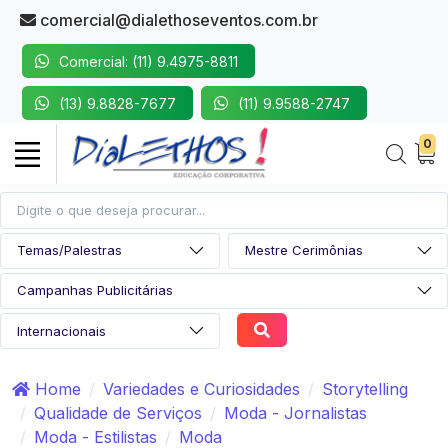
comercial@dialethoseventos.com.br
Comercial: (11) 9.4975-8811
(13) 9.8828-7677
(11) 9.9588-2747
0
Home
Variedades e Curiosidades
Storytelling
Qualidade de Serviços
Moda - Jornalistas
Moda - Estilistas
Moda