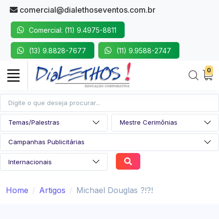
comercial@dialethoseventos.com.br
Comercial: (11) 9.4975-8811
(13) 9.8828-7677
(11) 9.9588-2747
0
Home
Artigos
Michael Douglas ?!?!