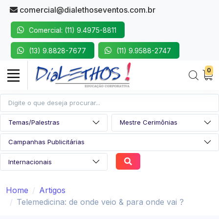
comercial@dialethoseventos.com.br
Comercial: (11) 9.4975-8811
(13) 9.8828-7677
(11) 9.9588-2747
0
Home
Artigos
Telemedicina: de onde veio & para onde vai ?