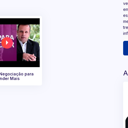
ve
em
es
me
tr
in
A
 Negociação para
nder Mais