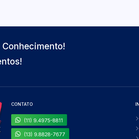
o Conhecimento!
entos!
CONTATO
I
(11) 9.4975-8811
(13) 9.8828-7677