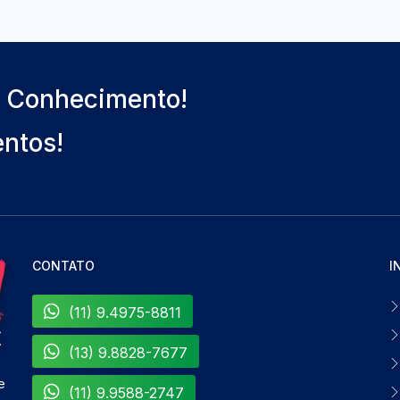
o Conhecimento!
entos!
CONTATO
I
(11) 9.4975-8811
(13) 9.8828-7677
e
(11) 9.9588-2747