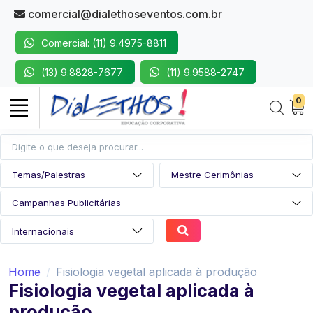
comercial@dialethoseventos.com.br
Comercial: (11) 9.4975-8811
(13) 9.8828-7677
(11) 9.9588-2747
0
Home
Fisiologia vegetal aplicada à produção
Fisiologia vegetal aplicada à
produção