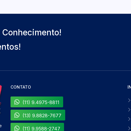
o Conhecimento!
entos!
CONTATO
I
(11) 9.4975-8811
(13) 9.8828-7677
e
(11) 9.9588-2747